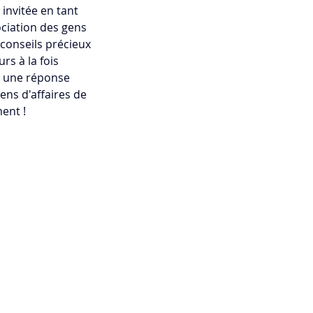
invitée en tant 
ociation des gens 
conseils précieux 
s à la fois 
é une réponse 
ns d'affaires de 
ment !