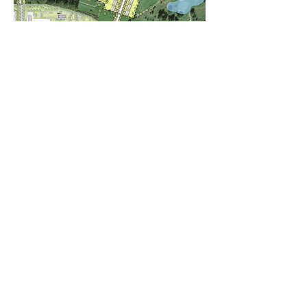
GROUPE BODA
190-3755
place de Java,
Brossard
Québec, J4Y 0E4
Télé:
450-659-3688
Adresse courriel:
info@boda.ca
Wechat Publique: GroupeBoda-Canada
2026 BODA© Copy Right